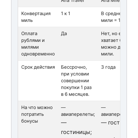
Alfa Travel
Alfa Miles
Конвертация
1 к 1
В среднем 4
миль
мили = 1 рублю.
Оплата
Да
Нет, но если не
рублями и
хватает бонусов
милями
можно докупит
одновременно
мили.
Срок действия
Бессрочно,
3 года
при условии
совершении
покупки 1 раз
в 6 месяцев.
На что можно
—
—
потратить
авиаперелеты;
авиаперелеты;
бонусы
—
— гостиницы
гостиницы;