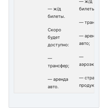
— ж/д
— ж/д
билеты;
билеты.
— трансфер;
Скоро
— аренда
будет
авто;
доступно:
—
—
аэроэкспресс
трансфер;
— страховые
— аренда
продукты.
авто.