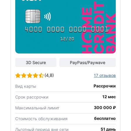
3D Secure
PayPass/Paywave
(4,8)
17 отзывов
Рассрочки
Вид карты
12 мес
Срок рассрочки
300 000 ₽
Максимальный лимит
бесплатно
Стоимость обслуживания
51 день
Льготный период вне сети