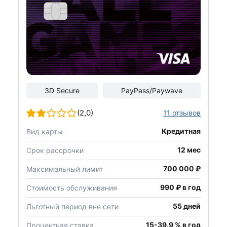
3D Secure
PayPass/Paywave
(2,0)
11 отзывов
Кредитная
Вид карты
12 мес
Срок рассрочки
700 000 ₽
Максимальный лимит
990 ₽ в год
Стоимость обслуживания
55 дней
Льготный период вне сети
15-39.9 % в год
Процентная ставка