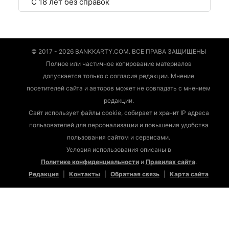
С 18 лет без справок
© 2017 - 2026 BANKKARTY.COM. ВСЕ ПРАВА ЗАЩИЩЕНЫ
Полное или частичное копирование материалов
допускается только с согласия редакции. Мнение
посетителей сайта и авторов может не совпадать с мнением
редакции.
Сайт использует файлы cookie, собирает и хранит IP адреса
пользователей для персонализации и повышения удобства
пользования сайтом и сервисами.
Условия использования описаны в
Политике конфиденциальности
и
Правилах сайта
.
Редакция
|
Контакты
|
Обратная связь
|
Карта сайта