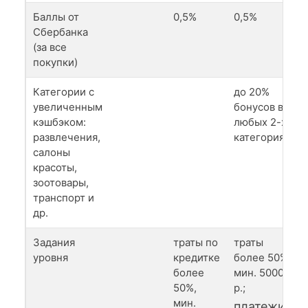
Баллы от
0,5%
0,5%
Сбербанка
(за все
покупки)
Категории с
до 20%
увеличенным
бонусов в
кэшбэком:
любых 2-х
развлечения,
категориях
салоны
красоты,
зоотовары,
транспорт и
др.
Задания
траты по
траты
уровня
кредитке
более 50%,
более
мин. 5000
50%,
р.;
мин.
платежи