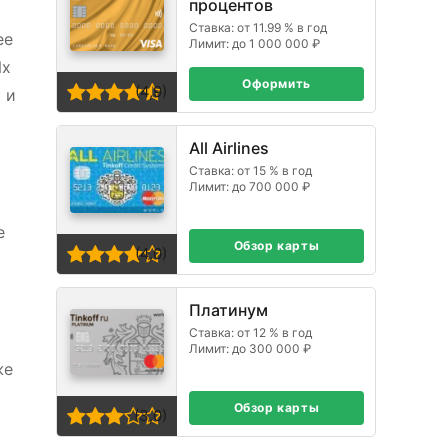
процентов
Ставка: от 11.99 % в год
ее
Лимит: до 1 000 000 ₽
Их
Оформить
(4,9)
 и
All Airlines
Ставка: от 15 % в год
Лимит: до 700 000 ₽
е
Обзор карты
(4,0)
Платинум
Ставка: от 12 % в год
Лимит: до 300 000 ₽
же
Обзор карты
(3,0)