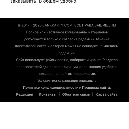
заказывать. В общем удобно.
© 2017 - 2026 BANKKARTY.COM. ВСЕ ПРАВА ЗАЩИЩЕНЫ
Полное или частичное копирование материалов
допускается только с согласия редакции. Мнение
посетителей сайта и авторов может не совпадать с мнением
редакции.
Сайт использует файлы cookie, собирает и хранит IP адреса
пользователей для персонализации и повышения удобства
пользования сайтом и сервисами.
Условия использования описаны в
Политике конфиденциальности
и
Правилах сайта
.
Редакция
|
Контакты
|
Обратная связь
|
Карта сайта