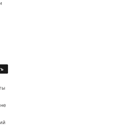
и
ть
ты
мне
кий