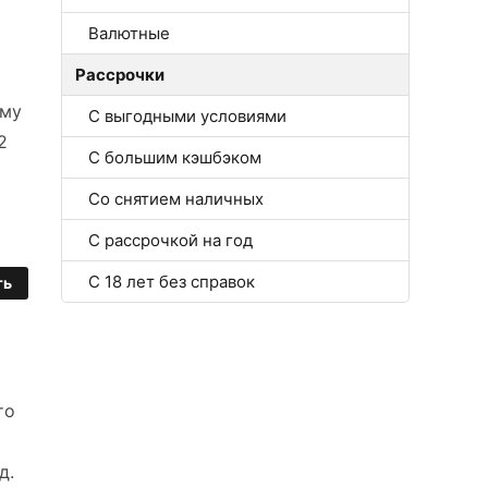
Валютные
Рассрочки
ому
С выгодными условиями
2
С большим кэшбэком
Со снятием наличных
С рассрочкой на год
С 18 лет без справок
ть
то
д.