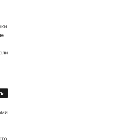
чки
не
сли
ть
ами
й
это