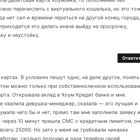
ыла дебетовая карта Хоумбнка, то пополнение без
можно перечислить с виртуального кошелька, но это то
да нет сил и времени переться на другой конец города,
 приходится это делать иначе выйду на просрочку,
ку и неустойку.
Ответи
картах. В условиях пишут одно, на деле другое, понять
тки можно только при собственноличном использован
рта. Открывала вклад в Хоум Кредит банке и мне
ее хвалила девушка-менеджер, сказала — это лучшая и
умала чего бы и нет, прямо там мне заполнили заявку 
и через 10 минут пришла СМС с кредитным лимитом, он
сего 25000. Но зато у меня не требовали никаких
работаю, сколько получаю и дала телефон своей