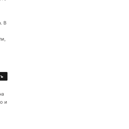
. В
ли,
ть
ча
о и