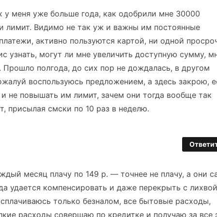
х у меня уже больше года, как одобрили мне 30000
ли лимит. Видимо не так уж и важны им постоянные
платежи, активно пользуются картой, ни одной просро
ис узнать, могут ли мне увеличить доступную сумму, м
 Прошло полгода, до сих пор не дождалась, в другом
ожалуй воспользуюсь предложением, а здесь закрою, е
и не повышать им лимит, зачем они тогда вообще так
т, присылая смски по 10 раз в неделю.
Ответи
ждый месяц плачу по 149 р. — точнее не плачу, а они с
да удается компенсировать и даже перекрыть с лихво
асплачиваюсь только безналом, все бытовые расходы,
лкие расходы совершаю по кредитке и получаю за все 