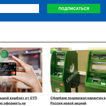
ПОДПИСАТЬСЯ
льшой кэшбэк» от ОТП
Сбербанк поддержал карантин в
но оформить на
России новой акцией