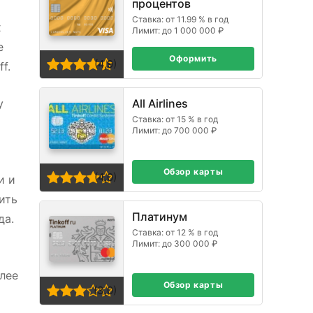
процентов
Ставка: от 11.99 % в год
х
Лимит: до 1 000 000 ₽
е
Оформить
(4,9)
f.
у
All Airlines
Ставка: от 15 % в год
Лимит: до 700 000 ₽
Обзор карты
(4,0)
и и
ить
Платинум
да.
Ставка: от 12 % в год
Лимит: до 300 000 ₽
лее
Обзор карты
(3,0)