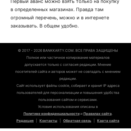
Первый аванс можно взять только на покупку
в определенных магазинах. Правда там
огромный перечень, можно и в интернете
заказывать. В общем удобно.
© 2017 - 2026 BANKKARTY.COM. ВСЕ ПРАВА ЗАЩИЩЕНЫ
Полное или частичное копирование материалов
допускается только с согласия редакции. Мнение
посетителей сайта и авторов может не совпадать с мнением
редакции.
Сайт использует файлы cookie, собирает и хранит IP адреса
пользователей для персонализации и повышения удобства
пользования сайтом и сервисами.
Условия использования описаны в
Политике конфиденциальности
и
Правилах сайта
.
Редакция
|
Контакты
|
Обратная связь
|
Карта сайта