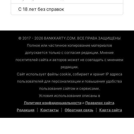
С 18 лет без справок
© 2017 - 2026 BANKKARTY.COM. ВСЕ ПРАВА ЗАЩИЩЕНЫ
Полное или частичное копирование материалов
допускается только с согласия редакции. Мнение
посетителей сайта и авторов может не совпадать с мнением
редакции.
Сайт использует файлы cookie, собирает и хранит IP адреса
пользователей для персонализации и повышения удобства
пользования сайтом и сервисами.
Условия использования описаны в
Политике конфиденциальности
и
Правилах сайта
.
Редакция
|
Контакты
|
Обратная связь
|
Карта сайта