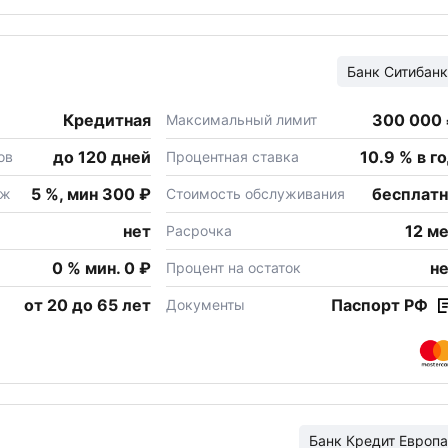
Банк
Ситибанк
Кредитная
300 000
Максимальный лимит
до 120 дней
10.9 % в г
ов
Процентная ставка
5 %, мин 300 ₽
бесплат
еж
Стоимость обслуживания
нет
12 м
Расрочка
0 % мин. 0 ₽
н
Процент на остаток
от 20 до 65 лет
Паспорт РФ
Документы
Банк
Кредит Европа