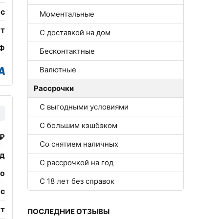
ес
Моментальные
ет
С доставкой на дом
РФ
Бесконтактные
Валютные
Рассрочки
С выгодными условиями
С большим кэшбэком
 ₽
Со снятием наличных
од
С рассрочкой на год
но
С 18 лет без справок
ес
ет
ПОСЛЕДНИЕ ОТЗЫВЫ