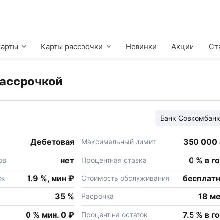
карты
Карты рассрочки
Новинки
Акции
Ст
рассрочкой
Банк
Совкомбанк
Дебетовая
350 000
Максимальный лимит
нет
0 % в г
ов
Процентная ставка
1.9 %, мин ₽
бесплат
еж
Стоимость обслуживания
35 %
18 м
Расрочка
0 % мин. 0 ₽
7.5 % в г
Процент на остаток