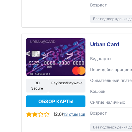
Возраст
Без подтверждения д
Urban Card
Вид карты
Период без процент
Обязательный плат
3D
PayPass/Paywave
Secure
Кэшбек
ОБЗОР КАРТЫ
Снятие наличных
Возраст
(2,0)
13 отзывов
Без подтверждения д