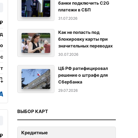
банки подключить C2G
платежи в СБП
31.07.2026
 ₽
Как не попасть под
од
блокировку карты при
но
значительных переводах
30.07.2026
ес
ет
ЦБ РФ ратифицировал
решение о штрафе для
Сбербанка
29.07.2026
ВЫБОР КАРТ
Кредитные
 ₽