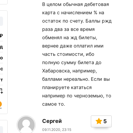
В целом обычная дебетовая
карта с начислением % на
остаток по счету. Баллы ржд
раза два за все время
 ₽
обменял на жд билеты,
вернее даже оплатил ими
од
часть стоимости, ибо
но
полную сумму билета до
ес
Хабаровска, например,
баллами нереально. Если вы
ет
планируете кататься
например по черноземью, то
самое то.
Сергей
5
09.11.2020, 23:15