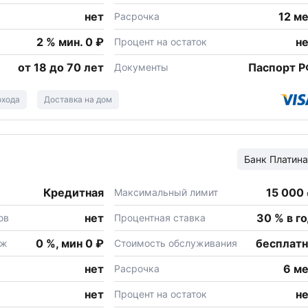
нет
12 м
Расрочка
2 % мин. 0 ₽
н
Процент на остаток
от 18 до 70 лет
Паспорт 
Документы
охода
Доставка на дом
Банк
Платина
Кредитная
15 000
Максимальный лимит
нет
30 % в г
ов
Процентная ставка
0 %, мин 0 ₽
бесплат
еж
Стоимость обслуживания
нет
6 м
Расрочка
нет
н
Процент на остаток