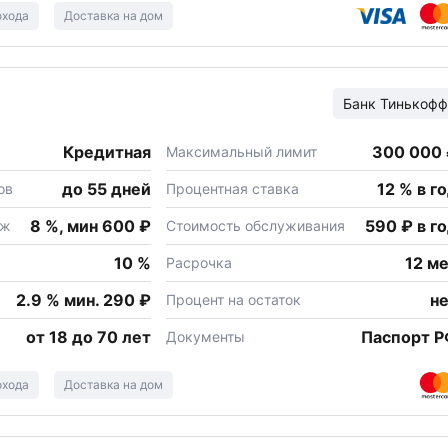
охода
Доставка на дом
Банк
Тинькофф
Кредитная
300 000
Максимальный лимит
до 55 дней
12 % в г
ов
Процентная ставка
8 %, мин 600 ₽
590 ₽ в г
еж
Стоимость обслуживания
10 %
12 м
Расрочка
2.9 % мин. 290 ₽
н
Процент на остаток
от 18 до 70 лет
Паспорт 
Документы
охода
Доставка на дом