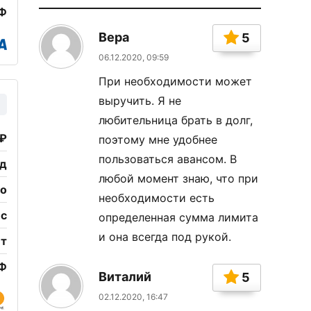
РФ
Вера
5
06.12.2020, 09:59
При необходимости может
выручить. Я не
любительница брать в долг,
 ₽
поэтому мне удобнее
пользоваться авансом. В
од
любой момент знаю, что при
но
необходимости есть
ес
определенная сумма лимита
и она всегда под рукой.
ет
РФ
Виталий
5
02.12.2020, 16:47