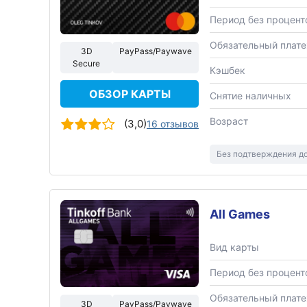
Период без процент
Обязательный плат
3D
PayPass/Paywave
Secure
Кэшбек
ОБЗОР КАРТЫ
Снятие наличных
Возраст
(3,0)
16 отзывов
Без подтверждения д
All Games
Вид карты
Период без процент
Обязательный плат
3D
PayPass/Paywave