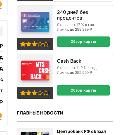
240 дней без
процентов
Ставка: от 17 % в год
Лимит: до 299 999 ₽
Обзор карты
(3,0)
 ₽
од
Cash Back
од
Ставка: от 11.9 % в год
Лимит: до 299 999 ₽
ес
ет
Обзор карты
(3,0)
РФ
ГЛАВНЫЕ НОВОСТИ
Центробанк РФ обязал