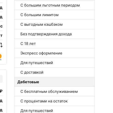
С большим льготным периодом
од
С большим лимитом
од
С выгодным кэшбэком
ес
Без подтверждения дохода
ет
С 18 лет
Экспресс оформление
Для путешествий
С доставкой
Дебетовые
 ₽
С бесплатным обслуживанием
од
С процентами на остаток
од
Для путешествий