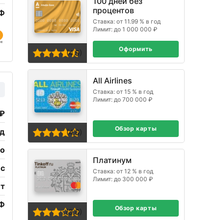
100 дней без
процентов
РФ
Ставка: от 11.99 % в год
Лимит: до 1 000 000 ₽
Оформить
(4,9)
All Airlines
Ставка: от 15 % в год
Лимит: до 700 000 ₽
 ₽
Обзор карты
од
(4,0)
но
Платинум
ес
Ставка: от 12 % в год
Лимит: до 300 000 ₽
ет
РФ
Обзор карты
(3,0)