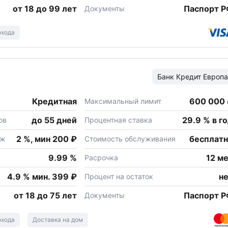
от 18 до 99 лет
Паспорт 
Документы
охода
Банк
Кредит Европа
Кредитная
600 000
Максимальный лимит
до 55 дней
29.9 % в г
ов
Процентная ставка
2 %, мин 200 ₽
бесплат
еж
Стоимость обслуживания
9.99 %
12 м
Расрочка
4.9 % мин. 399 ₽
н
Процент на остаток
от 18 до 75 лет
Паспорт 
Документы
охода
Доставка на дом