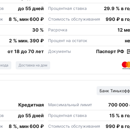
до 55 дней
29.9 % в г
ов
Процентная ставка
8 %, мин 600 ₽
990 ₽ в г
еж
Стоимость обслуживания
30 %
12 м
Расрочка
2 % мин. 390 ₽
н
Процент на остаток
от 18 до 70 лет
Паспорт РФ
Документы
охода
Доставка на дом
Банк
Тинькофф
Кредитная
700 000
Максимальный лимит
до 55 дней
15 % в г
ов
Процентная ставка
8 %, мин 600 ₽
990 ₽ в г
еж
Стоимость обслуживания