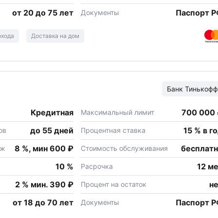
от 20 до 75 лет
Паспорт 
Документы
охода
Доставка на дом
Банк
Тинькофф
Кредитная
700 000
Максимальный лимит
до 55 дней
15 % в г
ов
Процентная ставка
8 %, мин 600 ₽
бесплат
еж
Стоимость обслуживания
10 %
12 м
Расрочка
2 % мин. 390 ₽
н
Процент на остаток
от 18 до 70 лет
Паспорт 
Документы