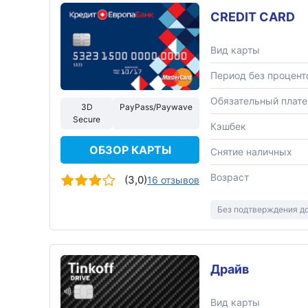
CREDIT CARD
Вид карты
Период без процент
Обязательный плат
3D
PayPass/Paywave
Secure
Кэшбек
ОБЗОР КАРТЫ
Снятие наличных
Возраст
(3,0)
16 отзывов
Без подтверждения д
Драйв
Вид карты